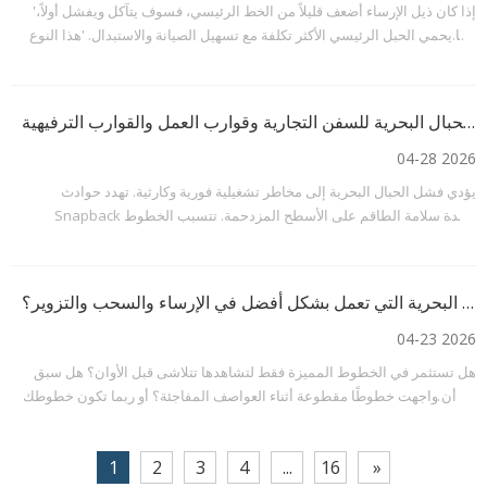
'إذا كان ذيل الإرساء أضعف قليلاً من الخط الرئيسي، فسوف يتآكل ويفشل أولاً،
مما يحمي الحبل الرئيسي الأكثر تكلفة مع تسهيل الصيانة والاستبدال. 'هذا النوع
من التفكير ليس نادرًا في بعض ترتيبات الإرساء. ومع ذلك، من وجهة نظر ميكانيكا
الإرساء
دليل شراء الحبال البحرية للسفن التجارية وقوارب العمل والقوارب الترفيهية
04-28 2026
يؤدي فشل الحبال البحرية إلى مخاطر تشغيلية فورية وكارثية. تهدد حوادث
Snapback بشدة سلامة الطاقم على الأسطح المزدحمة. تتسبب الخطوط
المفصولة بشكل روتيني في أضرار باهظة الثمن للسفينة. العقوبات التنظيمية
تتبع بسرعة هذه الحوادث التي يمكن الوقاية منها. الحصول على حبل القارب
القياسي لقضاء عطلة نهاية الأسبوع ج
ما هي مادة الحبال البحرية التي تعمل بشكل أفضل في الإرساء والسحب والتزوير؟
04-23 2026
هل تستثمر في الخطوط المميزة فقط لتشاهدها تتلاشى قبل الأوان؟ هل سبق
لك أن واجهت خطوطًا مقطوعة أثناء العواصف المفاجئة؟ أو ربما تكون خطوطك
سميكة للغاية بحيث لا يمكن ربطها بشكل آمن بمربط الرصيف القياسي. نقاط
الألم التشغيلية الشائعة هذه تحبط القوارب والمحترفين البحريين
1
2
3
4
...
16
»