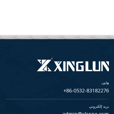
هاتف
86-0532-83182276+
بريد إلكتروني
admin@xlrope.com