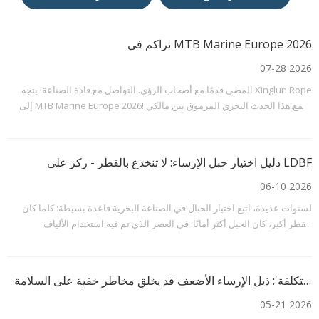
نراكم في MTB Marine Europe 2026
07-28 2026
المضي قدمًا مع أصحاب الرؤى. التواصل مع قادة الصناعة! يتجه Xinglun Rope
إلى MTB Marine Europe 2026! يجمع هذا الحدث البحري المرموق بين مالكي
السفن والموردين ومحترفي المشتريات وخبراء الصناعة من جميع أنحاء العالم.
من خلال المحادثات الفردية القيمة،
دليل اختيار حبل الإرساء: لا تنخدع بالقطر - ركز على LDBF
06-10 2026
لسنوات عديدة، اتبع اختيار الحبال في الصناعة البحرية قاعدة بسيطة: كلما كان
القطر أكبر، كان الحبل أكثر أمانًا. في العصر الذي تم فيه استخدام الألياف
الطبيعية والحبال الاصطناعية التقليدية على نطاق واسع، قدمت هذه القاعدة
الأساسية بعض القيمة العملية. ومع ذلك، مع اعتماد واسع النطاق لارتفاع
احذر من 'خدعة توفير التكلفة': ذيل الإرساء الأضعف قد يخلق مخاطر خفية على السلامة
05-21 2026