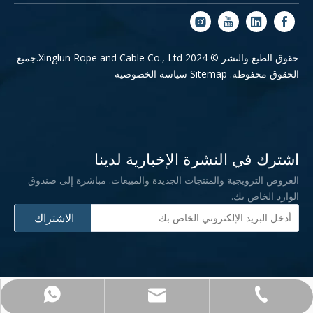
حقوق الطبع والنشر © 2024 Xinglun Rope and Cable Co., Ltd.جميع
الحقوق محفوظة.
Sitemap
سياسة الخصوصية
اشترك في النشرة الإخبارية لدينا
العروض الترويجية والمنتجات الجديدة والمبيعات. مباشرة إلى صندوق
الوارد الخاص بك.
الاشتراك
+86-0532-83182276
admin@xlrope.com
+86-15965581902