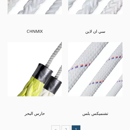
سي ان لاين
CHNMIX
تشنميكس بلس
حارس البحر
»
2
1