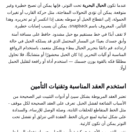
عندما تكون
الحبال البحرية
تحت التوتر، فإنها يمكن أن تصبح خطيرة وغير
متوقعة. يمكن أن تؤدي التحولات المفاجئة، مثل حركة القارب أو تغيرات
الحمولة، إلى انقطاع الحبل أو سوطه بعنف إذا انكسر أو تم تحريره. وهذا
التأثير، المعروف باسم snapback، يمكن أن يسبب إصابات خطيرة.
لا تقف أبدًا في خط مستقيم مع حبل مشدود. حافظ على مسافة آمنة
وأبقِ جسدك بعيدًا عن المسار المحتمل الذي قد يسلكه الحبل في حالة
ارتداده. قم دائمًا بتحرير الحبال ببطء وبشكل متعمد، باستخدام الروافع
المناسبة أو آليات التحرير. إذا كان الحبل محشورًا أو متشابكًا، فلا تحاول
مطلقًا فكه بالقوة بوزن جسمك — استخدم أداة أو رافعة لتقليل الحمل
أولًا.
استخدم العقد المناسبة وتقنيات التأمين
تعتبر العقد المربوطة بشكل سيئ أو أدوات التثبيت غير الصحيحة من
الأسباب الشائعة لفشل الحبل. تعرف على العقد الصحيحة لكل موقف -
مثل الخط المتقاطع للحلقات الثابتة، وصلة الوصل للإرساء، والسدادة
على شكل ثمانية لمنع جريان الخط. العقدة التي تنزلق أو تفشل تحت
التوتر يمكن أن تكون كارثية.
نفس القدر من الأهمية هو كيفية تأمين الحبل. يجب استخدام المرابط