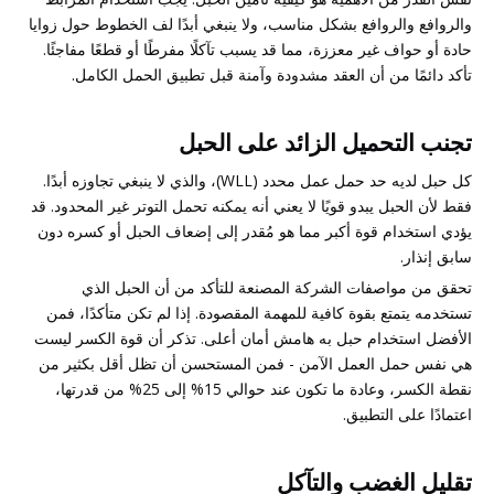
والروافع والروافع بشكل مناسب، ولا ينبغي أبدًا لف الخطوط حول زوايا
حادة أو حواف غير معززة، مما قد يسبب تآكلًا مفرطًا أو قطعًا مفاجئًا.
تأكد دائمًا من أن العقد مشدودة وآمنة قبل تطبيق الحمل الكامل.
تجنب التحميل الزائد على الحبل
كل حبل لديه حد حمل عمل محدد (WLL)، والذي لا ينبغي تجاوزه أبدًا.
فقط لأن الحبل يبدو قويًا لا يعني أنه يمكنه تحمل التوتر غير المحدود. قد
يؤدي استخدام قوة أكبر مما هو مُقدر إلى إضعاف الحبل أو كسره دون
سابق إنذار.
تحقق من مواصفات الشركة المصنعة للتأكد من أن الحبل الذي
تستخدمه يتمتع بقوة كافية للمهمة المقصودة. إذا لم تكن متأكدًا، فمن
الأفضل استخدام حبل به هامش أمان أعلى. تذكر أن قوة الكسر ليست
هي نفس حمل العمل الآمن - فمن المستحسن أن تظل أقل بكثير من
نقطة الكسر، وعادة ما تكون عند حوالي 15% إلى 25% من قدرتها،
اعتمادًا على التطبيق.
تقليل الغضب والتآكل