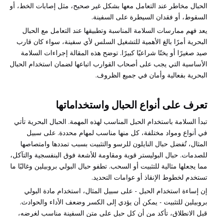
الحبال مخاطر عند التعامل معها بشكل غير صحيح، مثل إصابات الخط، أو
السقوط، أو فقدان السيطرة على السفينة.
يعد فهم ممارسات السلامة المناسبة وتطبيقها عند التعامل مع الحبال
البحرية أمرًا بالغ الأهمية للتشغيل السلس لأي سفينة، سواء كان قارب
صيد صغيرًا أو يختًا شراعيًا كبيرًا. توضح هذه المقالة إجراءات السلامة
الأساسية التي يجب على أصحاب القوارب اتباعها لضمان استخدام الحبال
البحرية بفعالية وأمان في جميع الظروف.
تعرف على أنواع الحبال واستخداماتها
تبدأ السلامة باستخدام الحبل المناسب لهذه المهمة. الحبال البحرية تأتي
في أنواع ومواد مختلفة، كل منها مناسب لمهام محددة. على سبيل
المثال، تُفضل حبال النايلون للرسو والتثبيت بسبب تمددها وامتصاصها
للصدمات. حبال البوليستر قوية ومقاومة للأشعة فوق البنفسجية والتآكل،
مما يجعلها مثالية للتثبيت أو السحب. تطفو حبال البولي بروبيلين وغالبًا ما
تستخدم لخطوط الإنقاذ أو عوامات التحديد.
إن إساءة استخدام الحبل - على سبيل المثال، استخدام مادة البولي
بروبيلين للتثبيت - يمكن أن يؤدي إلى الكسر وضعف الأداء والحوادث.
قبل الانطلاق، تأكد من أن كل حبل على متن السفينة مناسب لغرضه،