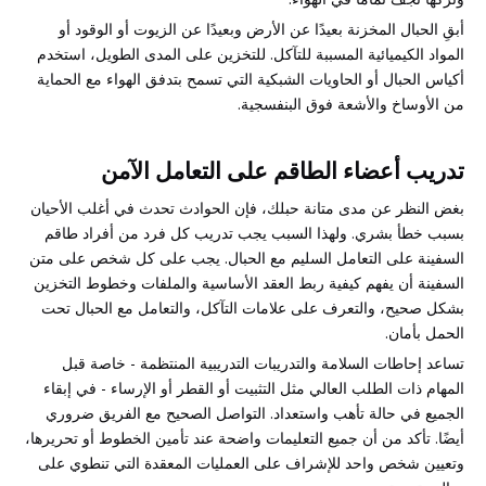
أبقِ الحبال المخزنة بعيدًا عن الأرض وبعيدًا عن الزيوت أو الوقود أو
المواد الكيميائية المسببة للتآكل. للتخزين على المدى الطويل، استخدم
أكياس الحبال أو الحاويات الشبكية التي تسمح بتدفق الهواء مع الحماية
من الأوساخ والأشعة فوق البنفسجية.
تدريب أعضاء الطاقم على التعامل الآمن
بغض النظر عن مدى متانة حبلك، فإن الحوادث تحدث في أغلب الأحيان
بسبب خطأ بشري. ولهذا السبب يجب تدريب كل فرد من أفراد طاقم
السفينة على التعامل السليم مع الحبال. يجب على كل شخص على متن
السفينة أن يفهم كيفية ربط العقد الأساسية والملفات وخطوط التخزين
بشكل صحيح، والتعرف على علامات التآكل، والتعامل مع الحبال تحت
الحمل بأمان.
تساعد إحاطات السلامة والتدريبات التدريبية المنتظمة - خاصة قبل
المهام ذات الطلب العالي مثل التثبيت أو القطر أو الإرساء - في إبقاء
الجميع في حالة تأهب واستعداد. التواصل الصحيح مع الفريق ضروري
أيضًا. تأكد من أن جميع التعليمات واضحة عند تأمين الخطوط أو تحريرها،
وتعيين شخص واحد للإشراف على العمليات المعقدة التي تنطوي على