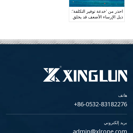
احذر من 'خدعة توفير التكلفة':
ذيل الإرساء الأضعف قد يخلق
مخاطر خفية على السلامة
هاتف
86-0532-83182276+
بريد إلكتروني
admin@xlrope.com