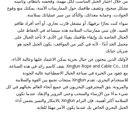
من خلال اختيار الحبل المناسب لكل مهمة، وفحصه بانتظام، وتأمينه
بشكل صحيح، وتثقيف طاقمك حول الممارسات الآمنة، يمكنك منع وقوع
الحوادث، وحماية معداتك، والتأكد من سير عملياتك بسلاسة.
سواء كنت بحارًا ترفيهيًا، أو مشغل قارب تجاري، أو أحد أفراد طاقم
الصيد، فإن تبني ممارسات السلامة هذه سيساعد في الحفاظ على
الحبال الخاصة بك وإبقاء طاقمك بعيدًا عن الأذى. لا تأخذ الحبال على
محمل الجد أبدًا - لأنه في كثير من المواقف، يكون الحبل الجيد هو
شريان حياتك.
لأولئك الذين يبحثون عن حبال بحرية يمكن الاعتماد عليها وعالية الأداء،
Xinglun Rope and Cable Co., Ltd. يقف كاسم رائد في هذه الصناعة.
مع عقود من الخبرة في صناعة الحبال الاصطناعية عالية الجودة
للاستخدام البحري، تقدم Xinglun منتجات تجمع بين القوة والسلامة
والمرونة. يثق المحترفون البحريون في جميع أنحاء العالم بحبالهم في كل
شيء بدءًا من الإرساء والسحب وحتى التزوير والإنقاذ. عندما تكون
السلامة أكثر أهمية، فإن التزام Xinglun بالابتكار والتميز يضمن أداء
الحبل البحري الخاص بك عندما يكون الأمر مهمًا للغاية.