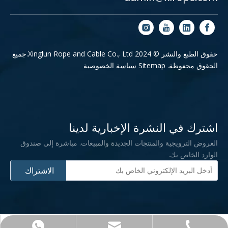
حقوق الطبع والنشر © 2024 Xinglun Rope and Cable Co., Ltd.جميع
الحقوق محفوظة.
Sitemap
سياسة الخصوصية
اشترك في النشرة الإخبارية لدينا
العروض الترويجية والمنتجات الجديدة والمبيعات. مباشرة إلى صندوق
الوارد الخاص بك.
الاشتراك
+86-0532-83182276
admin@xlrope.com
+86-15965581902