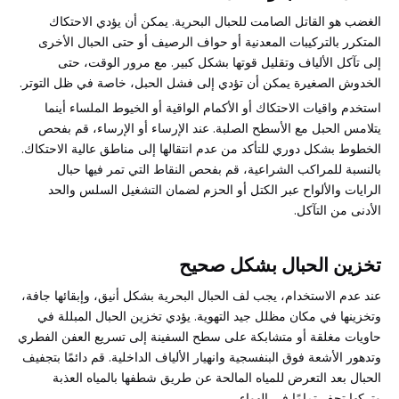
الغضب هو القاتل الصامت للحبال البحرية. يمكن أن يؤدي الاحتكاك
المتكرر بالتركيبات المعدنية أو حواف الرصيف أو حتى الحبال الأخرى
إلى تآكل الألياف وتقليل قوتها بشكل كبير. مع مرور الوقت، حتى
الخدوش الصغيرة يمكن أن تؤدي إلى فشل الحبل، خاصة في ظل التوتر.
استخدم واقيات الاحتكاك أو الأكمام الواقية أو الخيوط الملساء أينما
يتلامس الحبل مع الأسطح الصلبة. عند الإرساء أو الإرساء، قم بفحص
الخطوط بشكل دوري للتأكد من عدم انتقالها إلى مناطق عالية الاحتكاك.
بالنسبة للمراكب الشراعية، قم بفحص النقاط التي تمر فيها حبال
الرايات والألواح عبر الكتل أو الحزم لضمان التشغيل السلس والحد
الأدنى من التآكل.
تخزين الحبال بشكل صحيح
عند عدم الاستخدام، يجب لف الحبال البحرية بشكل أنيق، وإبقائها جافة،
وتخزينها في مكان مظلل جيد التهوية. يؤدي تخزين الحبال المبللة في
حاويات مغلقة أو متشابكة على سطح السفينة إلى تسريع العفن الفطري
وتدهور الأشعة فوق البنفسجية وانهيار الألياف الداخلية. قم دائمًا بتجفيف
الحبال بعد التعرض للمياه المالحة عن طريق شطفها بالمياه العذبة
وتركها تجف تمامًا في الهواء.