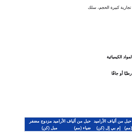
تجارية كبيرة الحجم، سلك
واد الكيميائية
ًا أو جافًا
حبل من ألياف الأراميد مزدوج مضفر
(مم)
إم بي إل (كن)
ضياء (مم)
مبل (كن)