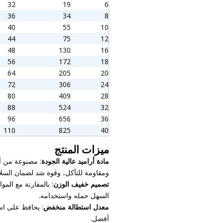
32
19
6
36
34
8
40
55
10
44
75
12
48
130
16
56
172
18
64
205
20
72
306
24
80
409
28
88
524
32
96
656
36
110
825
40
ميزات المنتج
مادة أراميد عالية الجودة
: مصنوعة من ألي
ومقاومة للتآكل، وقوة شد لضمان السلام
تصميم خفيف الوزن
: بالمقارنة مع المو
السهل حمله واستخدامه.
معدل استطالة منخفض
: يحافظ على اس
أفضل.