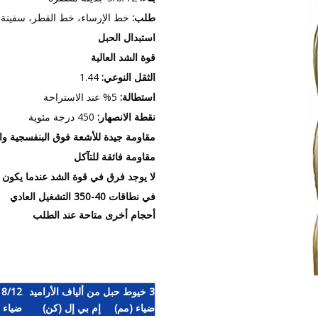
طلب:
خط الإرساء، خط القطر، سفينة 
استبدال الحبل
قوة الشد العالية
الثقل النوعي:
1.44
استطالة:
5% عند الاستراحة
نقطة الانصهار:
450 درجة مئوية
مقاومة جيدة للأشعة فوق البنفسجية والم
مقاومة فائقة للتآكل
لا يوجد فرق في قوة الشد عندما يكون رطب
في نطاقات 40-350 التشغيل العادي
أحجام أخرى متاحة عند الطلب
3 خيوط حبل من ألياف الأراميد
8/12 حبل من ألياف الأراميد
ضياء (مم)
إم بي إل (كن)
ضياء 